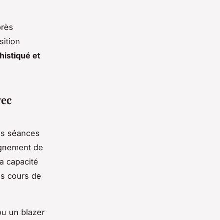
près
sition
histiqué et
vec
vos séances
lignement de
a capacité
es cours de
ou un blazer