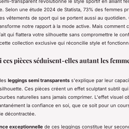
emi-transparent révolutionne le style sportif en alliant fé
. Selon une étude 2024 de Statista, 73% des femmes pri
es vêtements de sport qui se portent aussi au quotidien.
ansforme notre rapport à la mode active. Mais comment ch
ait qui flattera votre silhouette sans compromettre le conf
tte collection exclusive qui réconcilie style et fonctionna
 ces pièces séduisent-elles autant les femme
des
leggings semi transparents
s'explique par leur capac
silhouette. Ces pièces créent un effet sculptant subtil qu
courbes naturelles sans jamais comprimer. L'effet visuel 
antanément la confiance en soi, que ce soit pour un cours
ie décontractée.
nce exceptionnelle
de ces leggings constitue leur secon