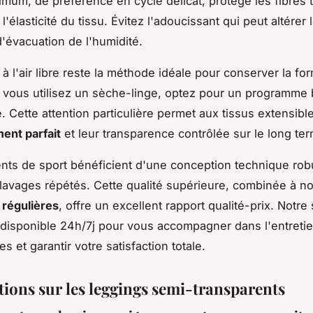
mum, de préférence en cycle délicat, protège les fibres
 l'élasticité du tissu. Évitez l'adoucissant qui peut altérer 
d'évacuation de l'humidité.
à l'air libre reste la méthode idéale pour conserver la fo
Si vous utilisez un sèche-linge, optez pour un programme
. Cette attention particulière permet aux tissus extensibl
ent parfait
et leur transparence contrôlée sur le long te
ts de sport bénéficient d'une conception technique rob
 lavages répétés. Cette qualité supérieure, combinée à n
 régulières
, offre un excellent rapport qualité-prix. Notre
e disponible 24h/7j pour vous accompagner dans l'entretie
s et garantir votre satisfaction totale.
tions sur les leggings semi-transparents