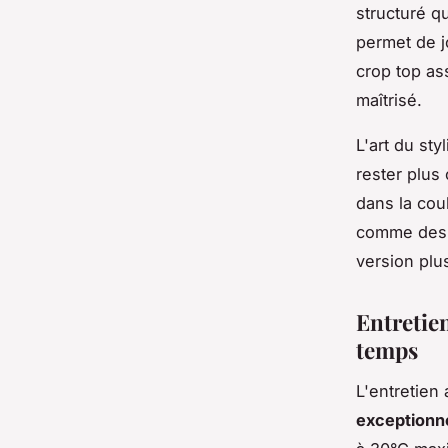
structuré q
permet de j
crop top as
maîtrisé.
L'art du sty
rester plus
dans la cou
comme de
version plu
Entretien
temps
L'entretien
exceptionne