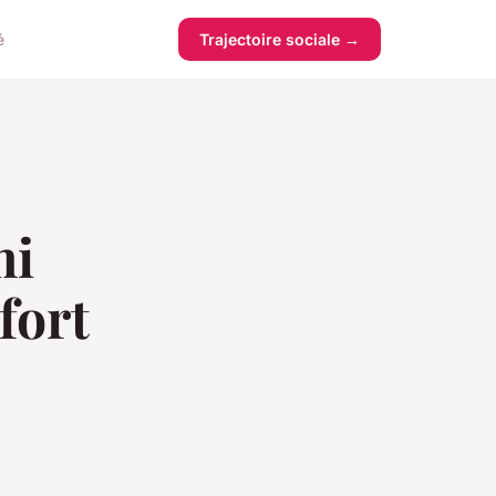
é
Trajectoire sociale →
mi
fort