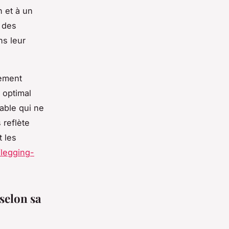
n et à un
s des
s leur
ement
t optimal
able qui ne
 reflète
 les
/legging-
selon sa