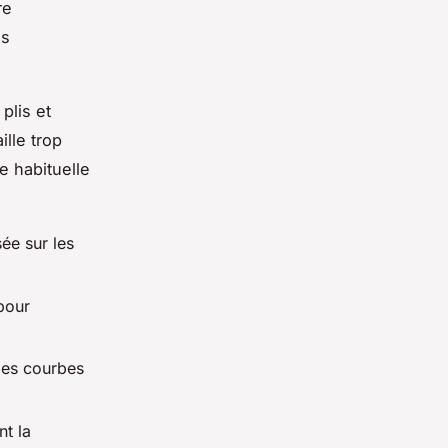
re
es
plis et
ille trop
e habituelle
ée sur les
 pour
des courbes
nt la