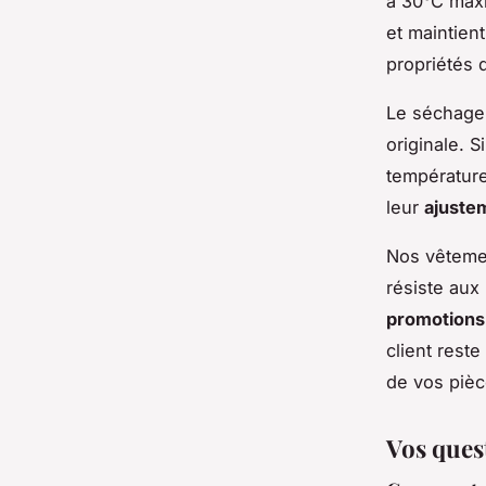
à 30°C maxi
et maintient
propriétés 
Le séchage 
originale. 
température
leur
ajustem
Nos vêtemen
résiste aux
promotions
client rest
de vos pièce
Vos ques