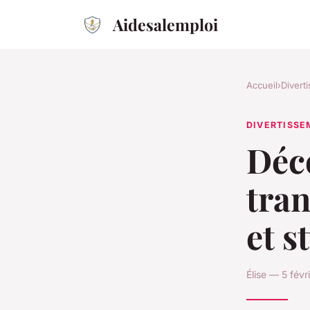
Aidesalemploi
Accueil
›
Divert
DIVERTISS
Déco
tran
et s
Élise — 5 fév