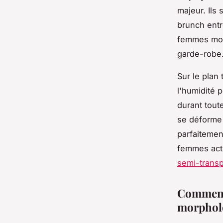
majeur. Ils 
brunch entr
femmes mod
garde-robe
Sur le plan 
l'humidité p
durant tout
se déforme 
parfaitemen
femmes acti
semi-transp
Comment 
morphol