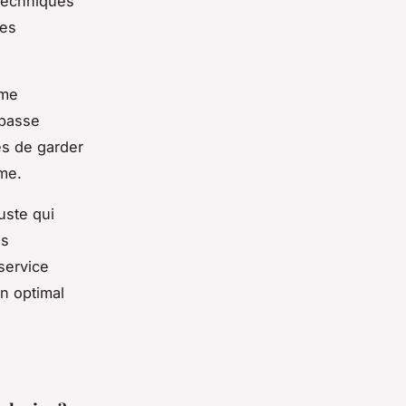
 techniques
les
rme
 basse
es de garder
rme.
uste qui
os
 service
n optimal