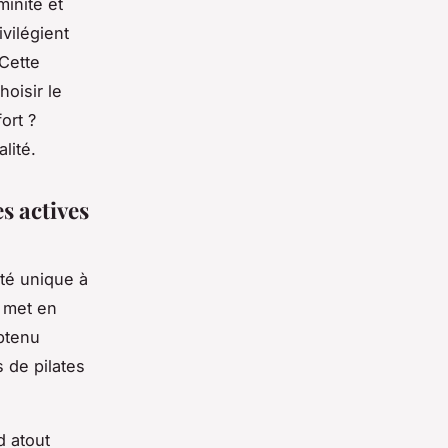
minité et
vilégient
 Cette
oisir le
ort ?
lité.
s actives
ité unique à
i met en
obtenu
 de pilates
d atout