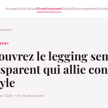
Accueil
Actu
Culture
Divertissement
Emploi
Environnement
Sociét
issement
EMENT
uvrez le legging se
sparent qui allie con
tyle
rier 2026 — 6 min de lecture