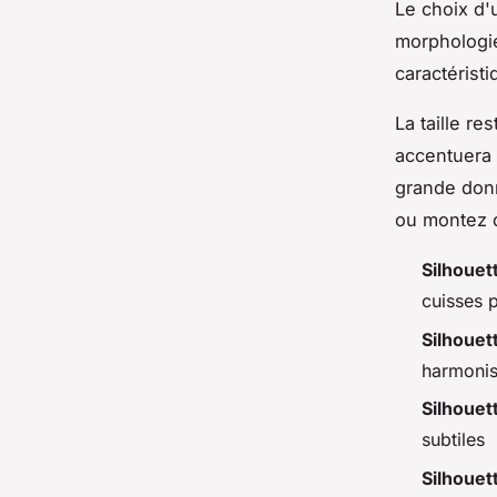
Le choix d'
morphologie
caractérist
La taille re
accentuera 
grande donne
ou montez d
Silhouet
cuisses p
Silhouet
harmonis
Silhouet
subtiles
Silhouet