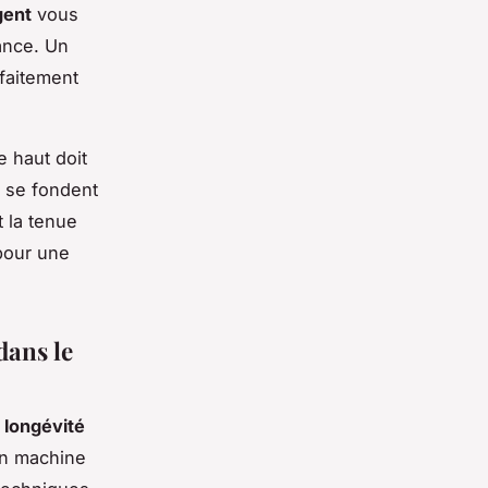
gent
vous
ance. Un
rfaitement
e haut doit
i se fondent
 la tenue
pour une
dans le
r
longévité
en machine