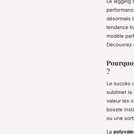
Le legging s
performance
désormais l
tendance tr
modèle parf
Découvrez ce
Pourquoi
?
Le succès 
sublimer la 
valeur les 
booste inst
ou une sort
La
polyvale